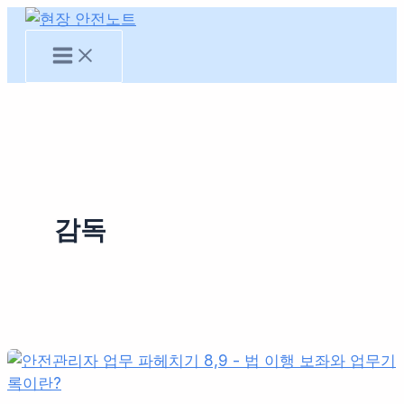
콘
텐
츠
로
건
너
뛰
기
감독