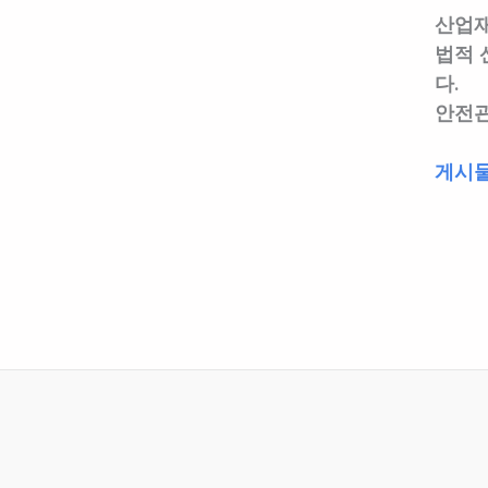
무
명
드
산업재
파
령
법적 
헤
으
다.
치
로
안전관
기
정
⑦
한
안
게시물
–
안
전
“산
전
관
업
에
리
재
관
자
해
한
업
통
사
무
계
항
파
유
의
헤
지
이
치
·
행
기
관
에