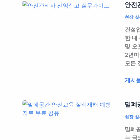
가
실
안전관
건
의
법,
무
관
무
현장 실
실
자
리
화 |
무
가
건설업
규
화
자
알
한 내
정
재
가
려
및 오
작
교
알
주
2년마
성
훈
려
는
모든 
완
과
주
A
벽
현
는
to
안
게시물
가
장
A
Z
전
이
대
to
관
드
응
Z
밀폐공
리
|
가
자
법
현장 실
이
선
적
드
밀폐공
임
의
는 극
신