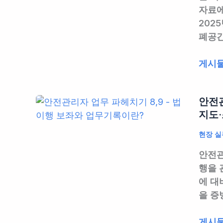
무
자료에
고
사
202
완
항
폐공간
벽
부
가
터
밀
게시물
이
실
폐
드
무
공
|
노
안전관
간
14
하
지도·
질
일
우,
식
기
현장 실
실
재
한
무
안전관
해
놓
자
행을 
예
치
가
에 대
방
면
알
을 증
교
과
려
육
태
주
안
게시물