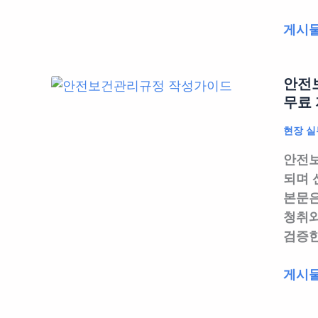
다,
이
는
실
2026
게시물
드
허
무
년
|
가
자
3
서
서
가
안전보
월
류
에
알
무료 
2
용
서
려
일
말
현장 실
진
주
부
고
짜
는
안전보
터
진
화
A
되며 
KFI
짜
재
to
본문은
인
사
를
Z
청취와
증
고
막
검증한
불
줄
는
티
이
허
안
게시물
방
는
가
전
지
평
로,
보
포