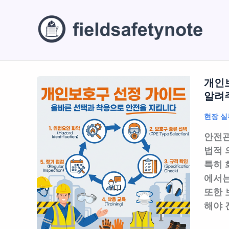
콘
텐
츠
로
건
너
개인보
뛰
알려주
기
현장 실
안전관
법적 
특히
에서
또한 
해야 