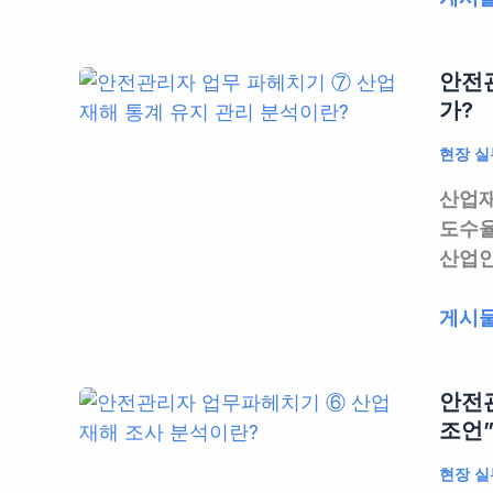
자
료
는
전
료
폭
A
관
무
탄?
to
안전관
리
료
실
Z
가?
자
공
무
|
업
유
현장 실
자
무
무
|
가
료
산업재
파
현
알
자
도수율
헤
장
려
료
산업안
치
실
주
공
기
무
는
유
안
게시물
⑧
자
A
전
–
를
to
관
“법
위
Z
안전관
리
에
한
조언
자
따
가
업
른
현장 실
이