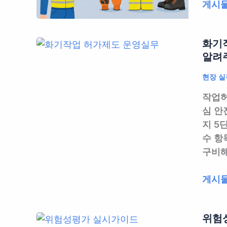
개
게시물
인
보
화기작
호
알려주
구
(PPE)
현장 실
선
작업허
정
심 안
및
지 5
관
수 항
리
구비해
실
무
화
게시물
|
기
지
작
급
위험성
업
했