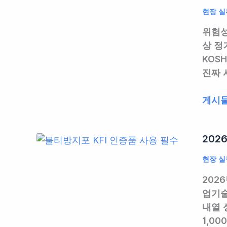
안
다
현장 실
전
고
위험성
작
끝
상 정
업
이
KOS
허
아
진짜 
가
닙
제
니
위
게시물
도
다,
험
운
제
성
영
대
202
평
실
로
가
무
현장 실
입
실
|
혀
202
시
도
야
업기술
완
장
삽
내열 
벽
만
니
1,0
가
찍