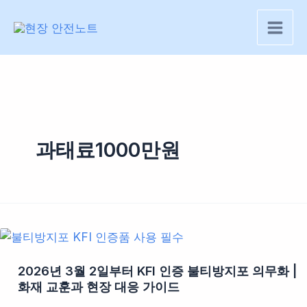
콘
텐
츠
로
건
너
뛰
기
과태료1000만원
2026년 3월 2일부터 KFI 인증 불티방지포 의무화 |
화재 교훈과 현장 대응 가이드