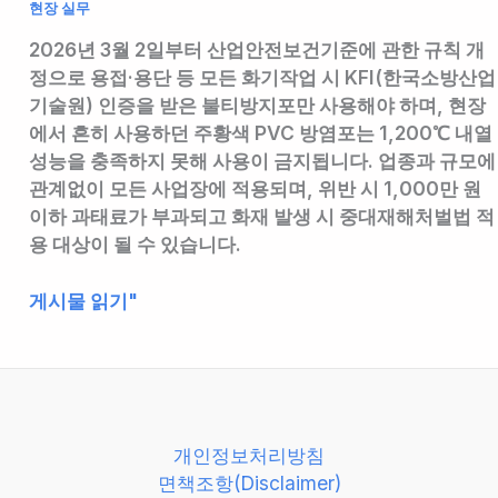
현장 실무
2026년 3월 2일부터 산업안전보건기준에 관한 규칙 개
정으로 용접·용단 등 모든 화기작업 시 KFI(한국소방산업
기술원) 인증을 받은 불티방지포만 사용해야 하며, 현장
에서 흔히 사용하던 주황색 PVC 방염포는 1,200℃ 내열
성능을 충족하지 못해 사용이 금지됩니다. 업종과 규모에
관계없이 모든 사업장에 적용되며, 위반 시 1,000만 원
이하 과태료가 부과되고 화재 발생 시 중대재해처벌법 적
용 대상이 될 수 있습니다.
2026
게시물 읽기"
년
3
월
2
일
개인정보처리방침
부
면책조항(Disclaimer)
터