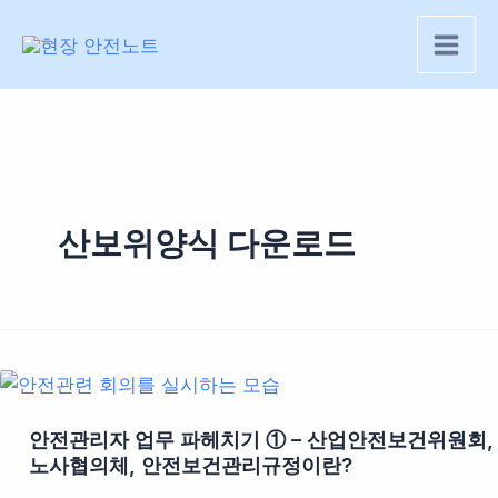
콘
텐
츠
로
건
너
뛰
기
산보위양식 다운로드
안전관리자 업무 파헤치기 ① – 산업안전보건위원회,
노사협의체, 안전보건관리규정이란?