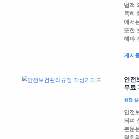
법적 
특히
에서
또한 
해야 
개
게시물
인
보
안전보
호
무료 
구
(PPE)
현장 실
선
안전보
정
되며 
및
본문은
관
청취와
리