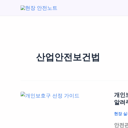
콘
텐
츠
로
건
너
뛰
산업안전보건법
기
개인보
알려주
현장 실
안전관