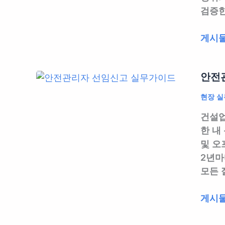
검증한
실
무
안
게시물
|
전
지
보
급
안전관
건
했
관
다
현장 실
리
고
건설업
규
끝
한 내
정
이
및 오
작
아
2년마
성
닙
모든 
완
니
벽
다,
안
게시물
가
제
전
이
대
관