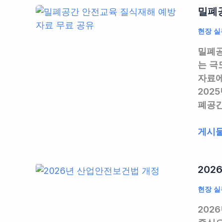
드
로
밀폐공
리
|
입
자
법
현장 실
혀
선
적
야
밀폐공
임
의
삽
는 극
신
무
니
자료에
고
사
다,
202
완
항
실
폐공간
벽
부
무
가
터
자
밀
게시물
이
실
가
폐
드
무
알
공
|
노
려
202
간
14
하
주
질
일
우,
현장 실
는
식
기
실
A
202
재
한
무
to