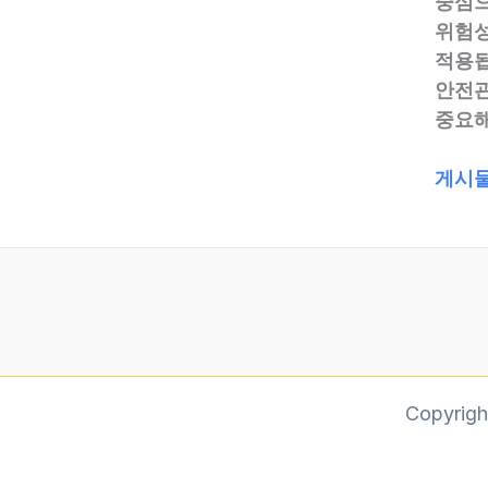
중심
해
놓
자
Z
위험성
예
치
가
적용됩
방
면
알
안전관
교
과
려
중요해
육
태
주
자
료
는
2026
게시물
료
폭
A
년
무
탄?
to
산
료
실
Z
업
공
무
|
안
유
자
무
전
|
가
료
보
현
알
자
건
장
려
료
법
Copyrig
실
주
공
개
무
는
유
정
자
A