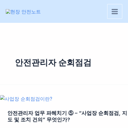
콘
텐
츠
로
건
너
뛰
기
안전관리자 순회점검
안전관리자 업무 파헤치기 ⑤ – “사업장 순회점검, 지
도 및 조치 건의” 무엇인가?