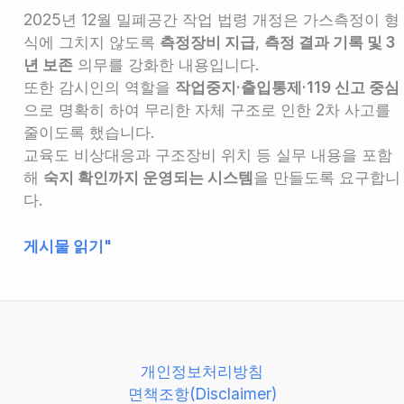
2025년 12월 밀폐공간 작업 법령 개정은 가스측정이 형
식에 그치지 않도록
측정장비 지급
,
측정 결과 기록 및 3
년 보존
의무를 강화한 내용입니다.
또한 감시인의 역할을
작업중지·출입통제·119 신고 중심
으로 명확히 하여 무리한 자체 구조로 인한 2차 사고를
줄이도록 했습니다.
교육도 비상대응과 구조장비 위치 등 실무 내용을 포함
해
숙지 확인까지 운영되는 시스템
을 만들도록 요구합니
다.
밀
게시물 읽기"
폐
공
간
작
업
개인정보처리방침
안
면책조항(Disclaimer)
전