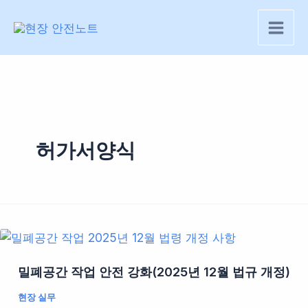
콘
텐
츠
로
건
너
뛰
기
허가서양식
밀폐공간 작업 안전 강화(2025년 12월 법규 개정)
현장 실무