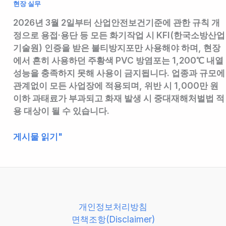
현장 실무
2026년 3월 2일부터 산업안전보건기준에 관한 규칙 개
정으로 용접·용단 등 모든 화기작업 시 KFI(한국소방산업
기술원) 인증을 받은 불티방지포만 사용해야 하며, 현장
에서 흔히 사용하던 주황색 PVC 방염포는 1,200℃ 내열
성능을 충족하지 못해 사용이 금지됩니다. 업종과 규모에
관계없이 모든 사업장에 적용되며, 위반 시 1,000만 원
이하 과태료가 부과되고 화재 발생 시 중대재해처벌법 적
용 대상이 될 수 있습니다.
2026
게시물 읽기"
년
3
월
2
일
개인정보처리방침
부
면책조항(Disclaimer)
터