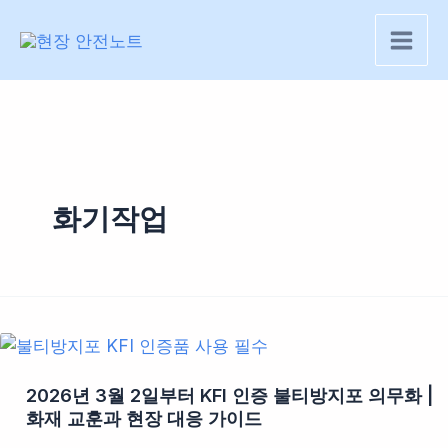
콘
텐
츠
로
건
너
뛰
기
화기작업
2026년 3월 2일부터 KFI 인증 불티방지포 의무화 |
화재 교훈과 현장 대응 가이드