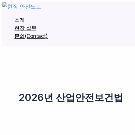
콘
텐
소개
츠
현장 실무
로
문의(Contact)
건
너
뛰
기
2026년 산업안전보건법