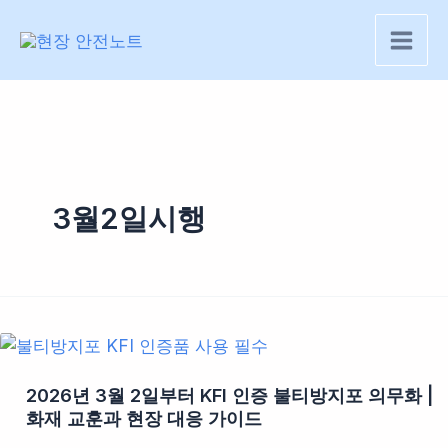
콘
텐
츠
로
건
너
뛰
기
3월2일시행
2026년 3월 2일부터 KFI 인증 불티방지포 의무화 |
화재 교훈과 현장 대응 가이드