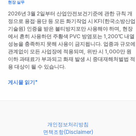
현장 실무
2026년 3월 2일부터 산업안전보건기준에 관한 규칙 개
정으로 용접·용단 등 모든 화기작업 시 KFI(한국소방산업
기술원) 인증을 받은 불티방지포만 사용해야 하며, 현장
에서 흔히 사용하던 주황색 PVC 방염포는 1,200℃ 내열
성능을 충족하지 못해 사용이 금지됩니다. 업종과 규모에
관계없이 모든 사업장에 적용되며, 위반 시 1,000만 원
이하 과태료가 부과되고 화재 발생 시 중대재해처벌법 적
용 대상이 될 수 있습니다.
2026
게시물 읽기"
년
3
월
2
일
개인정보처리방침
부
면책조항(Disclaimer)
터