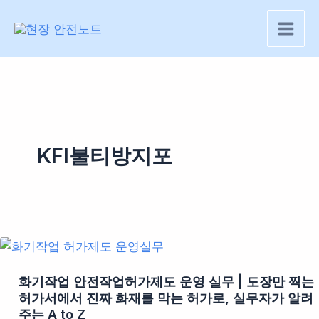
콘
텐
츠
로
건
너
뛰
기
KFI불티방지포
화기작업 안전작업허가제도 운영 실무 | 도장만 찍는
허가서에서 진짜 화재를 막는 허가로, 실무자가 알려
주는 A to Z