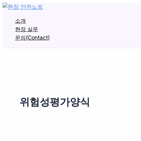
콘
텐
소개
츠
현장 실무
로
문의(Contact)
건
너
뛰
기
위험성평가양식