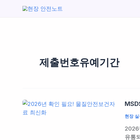
콘
텐
츠
로
건
너
뛰
제출번호유예기간
기
MSD
현장 실
202
유통