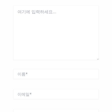
여
기
에
입
력
하
세
요...
이
름
*
이
메
일
*
웹