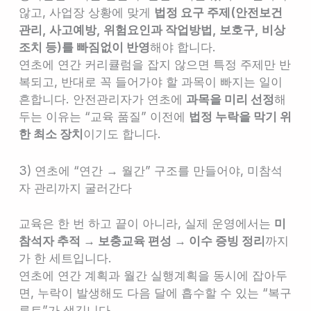
않고, 사업장 상황에 맞게
법정 요구 주제(안전보건
관리, 사고예방, 위험요인과 작업방법, 보호구, 비상
조치 등)를 빠짐없이 반영
해야 합니다.
연초에 연간 커리큘럼을 잡지 않으면 특정 주제만 반
복되고, 반대로 꼭 들어가야 할 과목이 빠지는 일이
흔합니다. 안전관리자가 연초에
과목을 미리 선정
해
두는 이유는 “교육 품질” 이전에
법정 누락을 막기 위
한 최소 장치
이기도 합니다.
3) 연초에 “연간 → 월간” 구조를 만들어야, 미참석
자 관리까지 굴러간다
교육은 한 번 하고 끝이 아니라, 실제 운영에서는
미
참석자 추적 → 보충교육 편성 → 이수 증빙 정리
까지
가 한 세트입니다.
연초에 연간 계획과 월간 실행계획을 동시에 잡아두
면, 누락이 발생해도 다음 달에 흡수할 수 있는 “복구
루트”가 생깁니다.