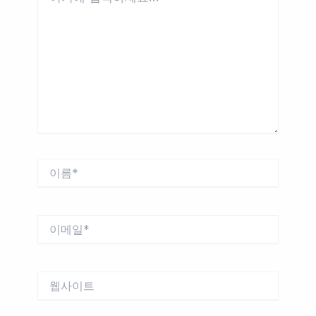
에
입
력
하
세
요...
이
름
*
이
메
일
*
웹
사
이