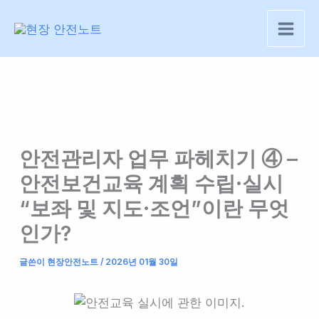
콘
텐
츠
로
건
너
뛰
기
안전관리자 업무 파헤치기 ④ –
안전보건교육 계획 수립·실시
“보좌 및 지도·조언”이란 무엇
인가?
글쓴이
현장안전노트
/
2026년 01월 30일